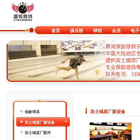
首页
俱乐部
球馆
会员
电子
宾士域原厂新设备
保龄球具
宾士域原厂新设备
宾士域原厂配件