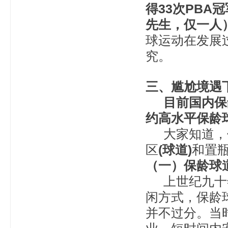
得33次PBA冠
先生，仅一人
球运动在发展
究。
三、尴尬境遇
目前国内保龄
约高水平保龄
大家知道，保
区
(
球道
)
和置
（一）保龄球
上世纪九十年
闲方式，保龄
并不过分。当