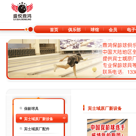
首页
俱乐部
球馆
会员
电子
宾士域原厂新设备
保龄球具
宾士域原厂新设备
宾士域原厂配件